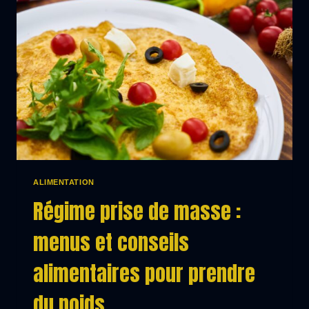
MANGEZ
CORRECTEMENT
ET
PRENEZ
DU
POIDS
ALIMENTATION
Régime prise de masse :
menus et conseils
alimentaires pour prendre
du poids