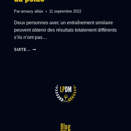
Par
amaury allais
11 septembre 2022
Deux personnes avec un entraînement similaire
peuvent obtenir des résultats totalement différents
s’ils n’ont pas…
RÉGIME
SUITE...
PRISE
DE
MASSE
:
MENUS
ET
CONSEILS
ALIMENTAIRES
POUR
PRENDRE
DU
POIDS
Blog