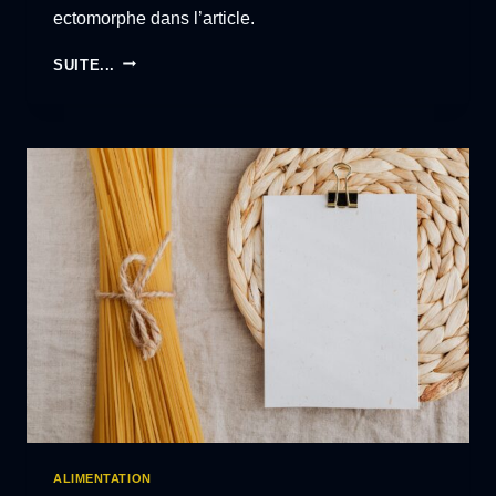
ectomorphe dans l’article.
MENU
SUITE...
PRISE
DE
MASSE
ECTOMORPHE
:
COMMENT
MANGER
QUAND
ON
EST
MAIGRE
?
ALIMENTATION