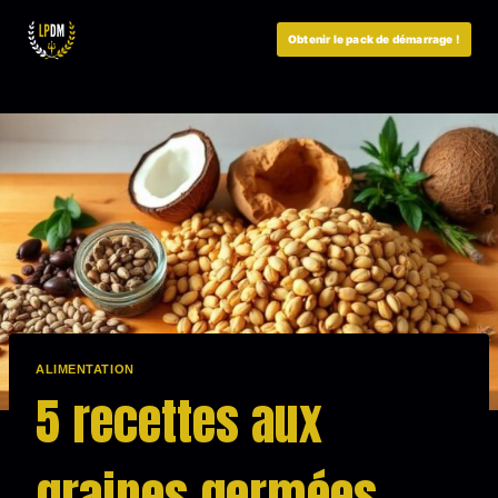
Aller
au
Obtenir le pack de démarrage !
contenu
ALIMENTATION
5 recettes aux
graines germées