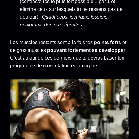
(contracte-les le plus fort possible 1 par 1 et
élimine ceux sur lesquels tu ne ressens pas de
douleur) :
Quadriceps,
ischiaux
, fessiers,
pectoraux, dorsaux,
épaules
.
Les muscles restants sont à la fois tes
points forts
et
de gros muscles
pouvant fortement se développer
.
C’est autour de ces derniers que tu devras baser ton
programme de musculation ectomorphe.