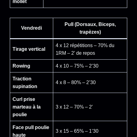
mollet
Pull (Dorsaux, Biceps,
Vendredi
trapèzes)
4 x 12 répétitions – 70% du
Tirage vertical
1RM – 2′ de repos
Rowing
4 x 10 – 75% – 2’30
Traction
4 x 8 – 80% – 2’30
supination
Curl prise
marteau à la
3 x 12 – 70% – 2′
poulie
Face pull poulie
3 x 15 – 65% – 1’30
haute