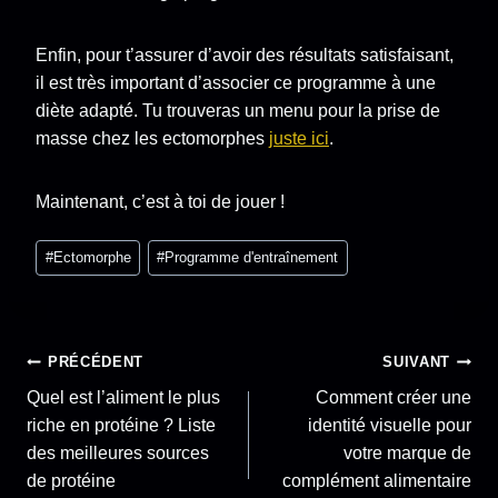
Enfin, pour t’assurer d’avoir des résultats satisfaisant,
il est très important d’associer ce programme à une
diète adapté. Tu trouveras un menu pour la prise de
masse chez les ectomorphes
juste ici
.
Maintenant, c’est à toi de jouer !
Étiquettes
#
Ectomorphe
#
Programme d'entraînement
de
la
publication :
Navigation
PRÉCÉDENT
SUIVANT
Quel est l’aliment le plus
Comment créer une
de
riche en protéine ? Liste
identité visuelle pour
des meilleures sources
votre marque de
l’article
de protéine
complément alimentaire