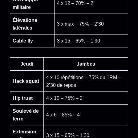
4 x 12 – 70% – 2′
militaire
Élévations
3 x max – 75% – 2’30
latérales
Cable fly
3 x 15 – 65% – 1’30
Jeudi
Jambes
4 x 10 répétitions – 75% du 1RM –
Hack squat
2’30 de repos
Hip trust
4 x 10 – 75% – 2′
Soulevé de
4 x 6 – 85% – 4′
terre
Extension
3 x 15 – 65% – 1’30