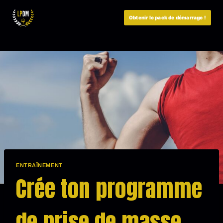
Aller
au
Obtenir le pack de démarrage !
contenu
ENTRAÎNEMENT
Crée ton programme
de prise de masse