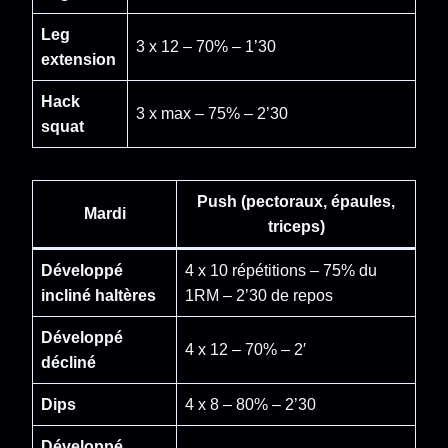
Leg
3 x 12 – 70% – 1’30
extension
Hack
3 x max – 75% – 2’30
squat
Push (pectoraux, épaules,
Mardi
triceps)
Développé
4 x 10 répétitions – 75% du
incliné haltères
1RM – 2’30 de repos
Développé
4 x 12 – 70% – 2′
décliné
Dips
4 x 8 – 80% – 2’30
Développé