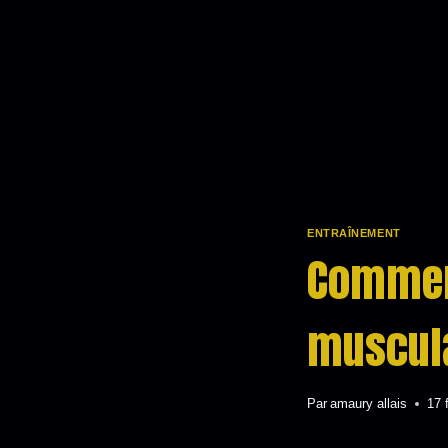
ENTRAÎNEMENT
Comment
muscula
Par
amaury allais
17 