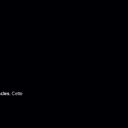
scles
. Cette