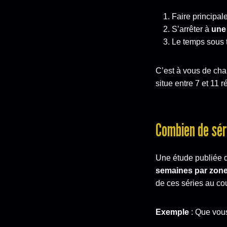
Faire principa
S’arrêter à
une 
Le temps sous t
C’est à vous de char
situe entre 7 et 11 r
Combien de séri
Une étude publiée d
semaines par zone
de ces séries au co
Exemple
: Que vous