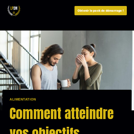
Aller
au
Obtenir le pack de démarrage !
contenu
ALIMENTATION
Comment atteindre
vos objectifs