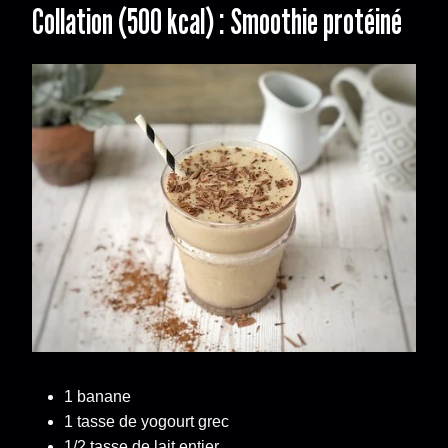
Collation (500 kcal) : Smoothie protéiné
1 banane
1 tasse de yogourt grec
1/2 tasse de lait entier