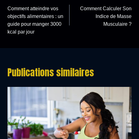
Navigation
Comment atteindre vos
Comment Calculer Son
de
objectifs alimentaires : un
Indice de Masse
guide pour manger 3000
Musculaire ?
l’article
kcal par jour
Publications similaires