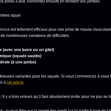
vos pieds à plat. Remontez ensuite en tendant vos jambes.
xercice est tellement efficace pour une prise de masse musculair
de nombreuses variations de difficultés.
e (avec une barre ou un gilet)
amique (squats sautés)
atérale (à une jambe)
ombreuses variantes pour les squats. Si vous commencez à vous l
il à
cet article
.
:
Il y a trois erreurs qu’il faut absolument éviter pour ne pas se b
ns
: si vous êtes sur la pointe des pieds sur la partie basse de l’e