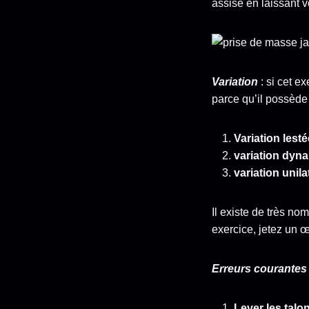
assise en laissant 
Variation
: si cet e
parce qu’il possède 
Variation lesté
variation dyn
variation unil
Il existe de très n
exercice, jetez un œ
Erreurs courantes 
Lever les talo