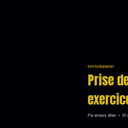
ENTRAÎNEMENT
Prise d
exercic
Par
amaury allais
10 