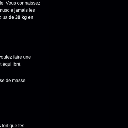
de. Vous connaissez
 muscle jamais les
plus
de 30 kg en
voulez faire une
 équilibré.
rise de masse
 fort que tes