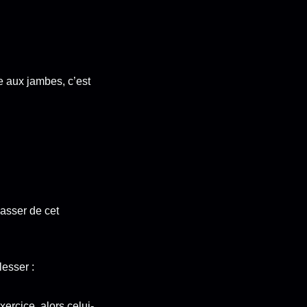
e aux jambes, c’est
asser de cet
lesser :
xercice, alors celui-