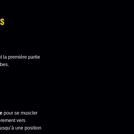
es
t la première partie
mbes.
e
pour se muscler
gèrement vers
jusqu’à une position